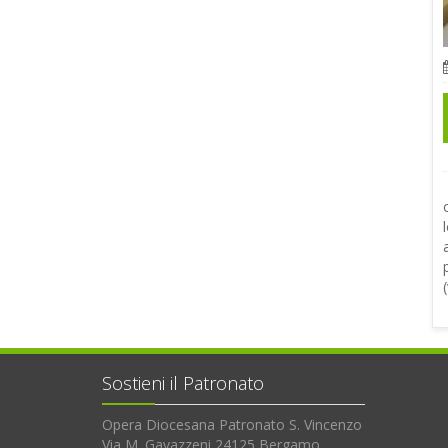
Sostieni il Patronato
Opera Diocesana Patronato S. Vincenzo
Via M. Gavazzeni 24125 Bergamo