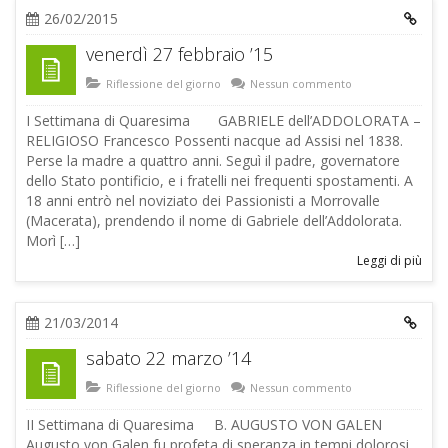
26/02/2015
venerdì 27 febbraio ’15
Riflessione del giorno
Nessun commento
I Settimana di Quaresima GABRIELE dell’ADDOLORATA –
RELIGIOSO Francesco Possenti nacque ad Assisi nel 1838.
Perse la madre a quattro anni. Seguì il padre, governatore
dello Stato pontificio, e i fratelli nei frequenti spostamenti. A
18 anni entrò nel noviziato dei Passionisti a Morrovalle
(Macerata), prendendo il nome di Gabriele dell’Addolorata.
Morì […]
Leggi di più
21/03/2014
sabato 22 marzo ’14
Riflessione del giorno
Nessun commento
II Settimana di Quaresima B. AUGUSTO VON GALEN
Augusto von Galen fu profeta di speranza in tempi dolorosi