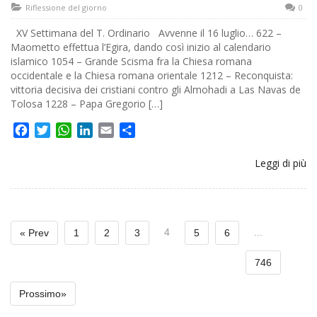
Riflessione del giorno
0
XV Settimana del T. Ordinario Avvenne il 16 luglio… 622 –
Maometto effettua l’Egira, dando così inizio al calendario
islamico 1054 – Grande Scisma fra la Chiesa romana
occidentale e la Chiesa romana orientale 1212 – Reconquista:
vittoria decisiva dei cristiani contro gli Almohadi a Las Navas de
Tolosa 1228 – Papa Gregorio […]
Facebook
Twitter
WhatsApp
LinkedIn
Email
Share
Leggi di più
4
...
« Prev
1
2
3
5
6
746
Prossimo»