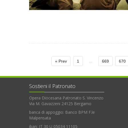
...
« Prev
1
669
670
Sostieni il Patronato
Opera Diocesana Patronato S. Vincenzo
Via M. Gavazzeni 24125 Bergamo
banca di appoggio: Banco BPM F.le
Malpensata
iban: IT 30 U 05034 11105