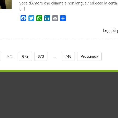
voce d’Amore che chiama e non langue:/ ed ecco la certa
[…]
Facebook
Twitter
WhatsApp
LinkedIn
Email
Share
Leggi di 
671
...
672
673
746
Prossimo»