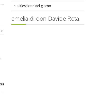
Riflessione del giorno
omelia di don Davide Rota
0
a
più