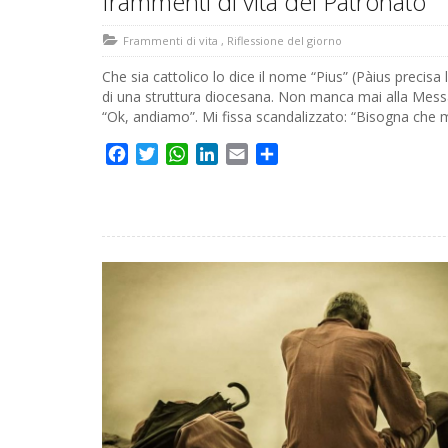
frammenti di vita del Patronato
Frammenti di vita
,
Riflessione del giorno
Che sia cattolico lo dice il nome “Pius” (Pàius precisa l
di una struttura diocesana. Non manca mai alla Messa 
“Ok, andiamo”. Mi fissa scandalizzato: “Bisogna che 
Facebook
Twitter
WhatsApp
LinkedIn
Email
Share