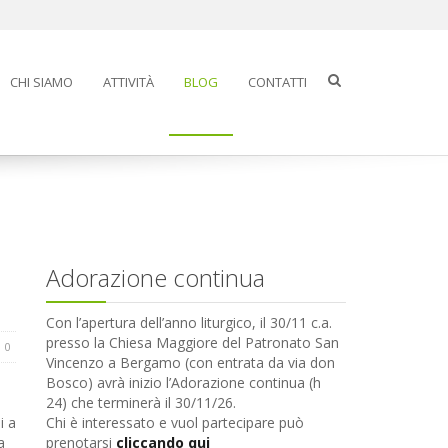
CHI SIAMO
ATTIVITÀ
BLOG
CONTATTI
Adorazione continua
Con l’apertura dell’anno liturgico, il 30/11 c.a.
presso la Chiesa Maggiore del Patronato San
0
Vincenzo a Bergamo (con entrata da via don
Bosco) avrà inizio l’Adorazione continua (h
24) che terminerà il 30/11/26.
i a
Chi è interessato e vuol partecipare può
a
prenotarsi
cliccando qui