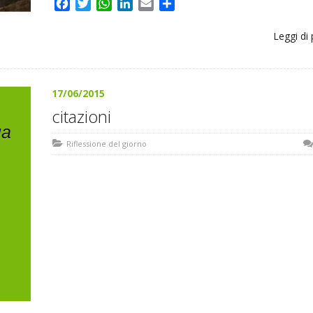
Facebook
Twitter
WhatsApp
LinkedIn
Email
Share
Leggi di 
17/06/2015
citazioni
ua
Riflessione del giorno
e