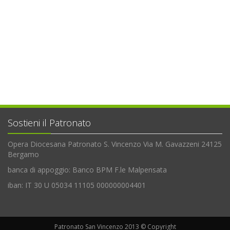
Sostieni il Patronato
Opera Diocesana Patronato S. Vincenzo Via M. Gavazzeni 24125
Bergamo
banca di appoggio: Banco BPM F.le Malpensata
iban: IT 30 U 05034 11105 000000004401
Patronato San Vincenzo 2013 © Copyright