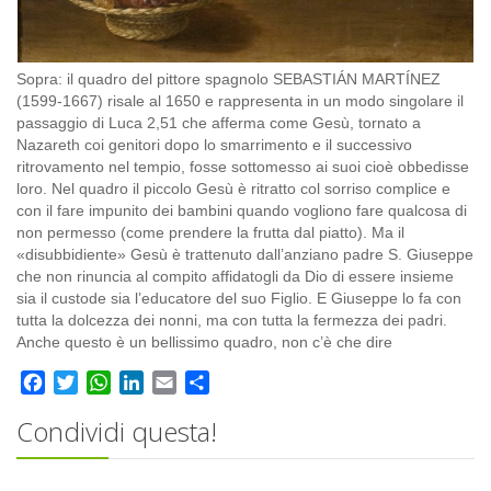
Sopra: il quadro del pittore spagnolo SEBASTIÁN MARTÍNEZ
(1599-1667) risale al 1650 e rappresenta in un modo singolare il
passaggio di Luca 2,51 che afferma come Gesù, tornato a
Nazareth coi genitori dopo lo smarrimento e il successivo
ritrovamento nel tempio, fosse sottomesso ai suoi cioè obbedisse
loro. Nel quadro il piccolo Gesù è ritratto col sorriso complice e
con il fare impunito dei bambini quando vogliono fare qualcosa di
non permesso (come prendere la frutta dal piatto). Ma il
«disubbidiente» Gesù è trattenuto dall’anziano padre S. Giuseppe
che non rinuncia al compito affidatogli da Dio di essere insieme
sia il custode sia l’educatore del suo Figlio. E Giuseppe lo fa con
tutta la dolcezza dei nonni, ma con tutta la fermezza dei padri.
Anche questo è un bellissimo quadro, non c’è che dire
Facebook
Twitter
WhatsApp
LinkedIn
Email
Share
Condividi questa!