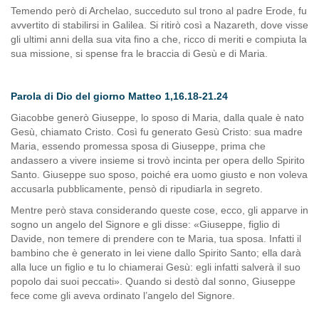
Temendo però di Archelao, succeduto sul trono al padre Erode, fu
avvertito di stabilirsi in Galilea. Si ritirò così a Nazareth, dove visse
gli ultimi anni della sua vita fino a che, ricco di meriti e compiuta la
sua missione, si spense fra le braccia di Gesù e di Maria.
Parola di Dio del giorno Matteo 1,16.18-21.24
Giacobbe generò Giuseppe, lo sposo di Maria, dalla quale è nato
Gesù, chiamato Cristo. Così fu generato Gesù Cristo: sua madre
Maria, essendo promessa sposa di Giuseppe, prima che
andassero a vivere insieme si trovò incinta per opera dello Spirito
Santo.
Giuseppe suo sposo, poiché era uomo giusto e non voleva
accusarla pubblicamente, pensò di ripudiarla in segreto.
Mentre però stava considerando queste cose, ecco, gli apparve in
sogno un angelo del Signore e gli disse: «Giuseppe, figlio di
Davide, non temere di prendere con te Maria, tua sposa. Infatti il
bambino che è generato in lei viene dallo Spirito Santo; ella darà
alla luce un figlio e tu lo chiamerai Gesù: egli infatti salverà il suo
popolo dai suoi peccati».
Quando si destò dal sonno, Giuseppe
fece come gli aveva ordinato l’angelo del Signore.