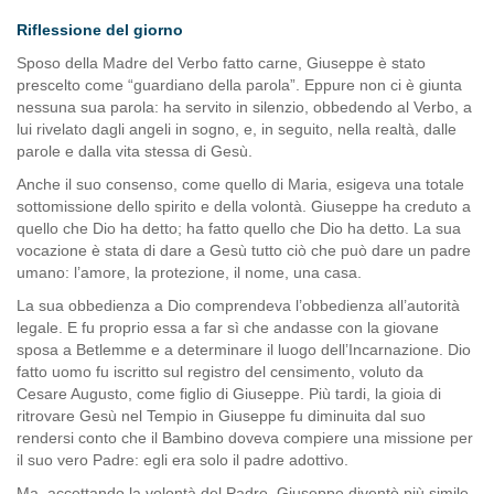
Riflessione del giorno
Sposo della Madre del Verbo fatto carne, Giuseppe è stato
prescelto come “guardiano della parola”. Eppure non ci è giunta
nessuna sua parola: ha servito in silenzio, obbedendo al Verbo, a
lui rivelato dagli angeli in sogno, e, in seguito, nella realtà, dalle
parole e dalla vita stessa di Gesù.
Anche il suo consenso, come quello di Maria, esigeva una totale
sottomissione dello spirito e della volontà. Giuseppe ha creduto a
quello che Dio ha detto; ha fatto quello che Dio ha detto. La sua
vocazione è stata di dare a Gesù tutto ciò che può dare un padre
umano: l’amore, la protezione, il nome, una casa.
La sua obbedienza a Dio comprendeva l’obbedienza all’autorità
legale. E fu proprio essa a far sì che andasse con la giovane
sposa a Betlemme e a determinare il luogo dell’Incarnazione. Dio
fatto uomo fu iscritto sul registro del censimento, voluto da
Cesare Augusto, come figlio di Giuseppe. Più tardi, la gioia di
ritrovare Gesù nel Tempio in Giuseppe fu diminuita dal suo
rendersi conto che il Bambino doveva compiere una missione per
il suo vero Padre: egli era solo il padre adottivo.
Ma, accettando la volontà del Padre, Giuseppe diventò più simile