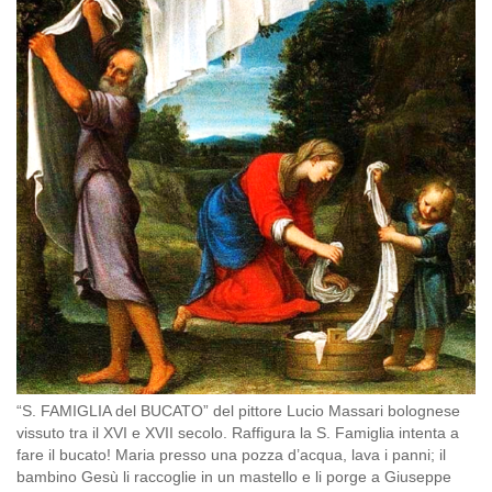
“S. FAMIGLIA del BUCATO” del pittore Lucio Massari bolognese
vissuto tra il XVI e XVII secolo. Raffigura la S. Famiglia intenta a
fare il bucato! Maria presso una pozza d’acqua, lava i panni; il
bambino Gesù li raccoglie in un mastello e li porge a Giuseppe