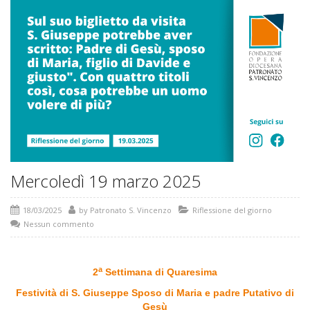
Mercoledì 19 marzo 2025
18/03/2025
by
Patronato S. Vincenzo
Riflessione del giorno
Nessun commento
a
2
Settimana di Quaresima
Festività di S. Giuseppe Sposo di Maria e padre Putativo di
Gesù