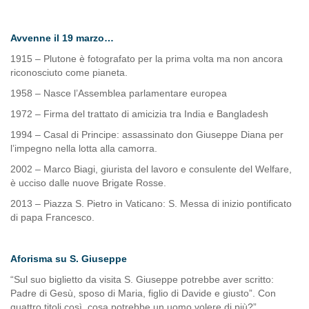
Avvenne il 19 marzo…
1915 – Plutone è fotografato per la prima volta ma non ancora
riconosciuto come pianeta.
1958 – Nasce l’Assemblea parlamentare europea
1972 – Firma del trattato di amicizia tra India e Bangladesh
1994 – Casal di Principe: assassinato don Giuseppe Diana per
l’impegno nella lotta alla camorra.
2002 – Marco Biagi, giurista del lavoro e consulente del Welfare,
è ucciso dalle nuove Brigate Rosse.
2013 – Piazza S. Pietro in Vaticano: S. Messa di inizio pontificato
di papa Francesco.
Aforisma su S. Giuseppe
“Sul suo biglietto da visita S. Giuseppe potrebbe aver scritto:
Padre di Gesù, sposo di Maria, figlio di Davide e giusto”. Con
quattro titoli così, cosa potrebbe un uomo volere di più?”