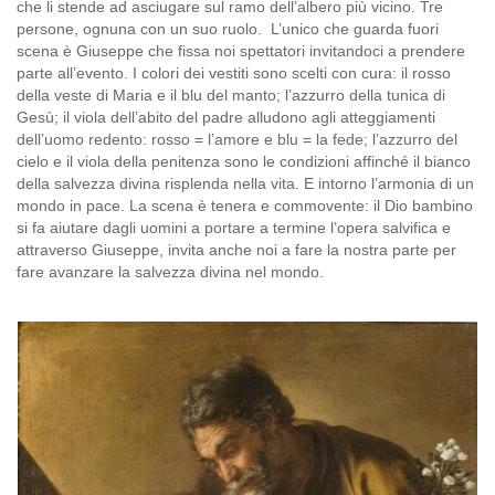
che li stende ad asciugare sul ramo dell’albero più vicino. Tre
persone, ognuna con un suo ruolo. L’unico che guarda fuori
scena è Giuseppe che fissa noi spettatori invitandoci a prendere
parte all’evento. I colori dei vestiti sono scelti con cura: il rosso
della veste di Maria e il blu del manto; l’azzurro della tunica di
Gesù; il viola dell’abito del padre alludono agli atteggiamenti
dell’uomo redento: rosso = l’amore e blu = la fede; l’azzurro del
cielo e il viola della penitenza sono le condizioni affinché il bianco
della salvezza divina risplenda nella vita. E intorno l’armonia di un
mondo in pace. La scena è tenera e commovente: il Dio bambino
si fa aiutare dagli uomini a portare a termine l’opera salvifica e
attraverso Giuseppe, invita anche noi a fare la nostra parte per
fare avanzare la salvezza divina nel mondo.