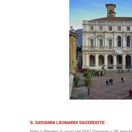
S. GIOVANNI LEONARDI SACERDOTE
Nato a Diecimo (Lucca) nel 1541 Giovanni a 26 anni fa i