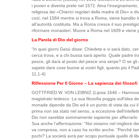
i poveri e diventa prete nel 1572. Ama l’insegnamento, l
religiosa dei «Chierici regolari della madre di Dio» e d
così, nel 1584 mentre si trova a Roma, viene bandito in
all’autorità costituita. Ma a Roma cresce il suo prestig
riformare monasteri. Muore a Roma nel 1609 e viene p
La Parola di Dio del giorno
“In quei giorni Gesù disse: Chiedete e vi sarà dato, cer
cerca trova, e a chi bussa sarà aperto. Quale padre tra v
pesce, gli darà al posto del pesce una serpe? O se gli 
sapete dare cose buone ai vostri figli, quanto più il Pa
11,1-4)
Riflessione Per Il Giorno – La sapienza dei filosofi
GOTTFRIED W. VON LEIBNIZ (Lipsia 1646 – Hannover 171
magistrato tedesco. La sua filosofia poggia sull’idea del
monade dipende da Dio ed è un punto di vista da cui il 
prima non sia stato nel senso, a eccezione dell’intelle
Dio non sarebbe sommamente sapiente per afferrarlo
Sua anche l’affermazione: “Noi viviamo nel migliore dei
va compresa, non a caso ha scritto anche: “Perché tant
pochi? La società avrà per scopo puntuale quello di libe