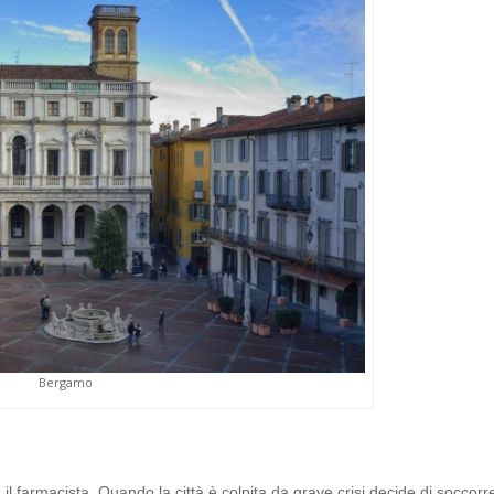
Bergamo
l farmacista. Quando la città è colpita da grave crisi decide di soccorr