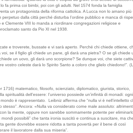
o fa prima coi bimbi, poi con gli adulti. Nel 1574 fonda la famiglia
iventa un protagonista della riforma cattolica. A Lucca non lo amano più
 perpetuo dalla città perché disturba l’ordine pubblico e manca di rispe
io e Clemente VIII lo manda a riordinare congregazioni religiose e
roclamato santo da Pio XI nel 1938.
cate e troverete, bussate e vi sarà aperto. Perché chi chiede ottiene, ch
oi, se il figlio gli chiede un pane, gli darà una pietra? O se gli chiede 
chiede un uovo, gli darà uno scorpione? Se dunque voi, che siete cattiv
dre vostro celeste darà lo Spirito Santo a coloro che glielo chiedono!”. (
6) matematico, filosofo, scienziato, diplomatico, giurista, storico,
la spiritualità dell’essere: l’universo possiede un’infinità di monadi: ogni
mondo è rappresentato. Leibniz afferma che “nulla vi è nell’intelletto 
tto stesso”. Ancora: «Nulla va considerato come male assoluto: altriment
 con la mente, oppure non sarebbe sommamente potente per eliminarl
 mondi possibili” che tanta ironia suscitò e continua a suscitare, ma ch
a gente dovrebbe essere ridotta a tanta povertà per il bene di così
rare il lavoratore dalla sua miseria”.