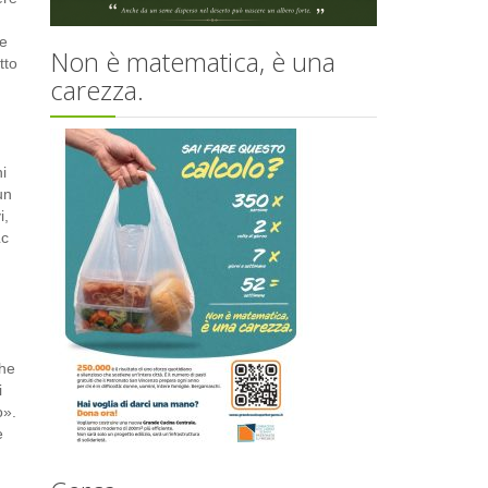
 e
Non è matematica, è una
tto
carezza.
i
un
i,
Lc
che
i
o».
e