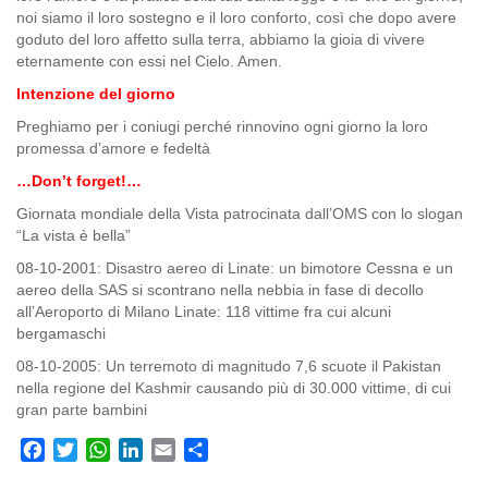
noi siamo il loro sostegno e il loro conforto, così che dopo avere
goduto del loro affetto sulla terra, abbiamo la gioia di vivere
eternamente con essi nel Cielo. Amen.
Intenzione del giorno
Preghiamo per i coniugi perché rinnovino ogni giorno la loro
promessa d’amore e fedeltà
…Don’t forget!…
Giornata mondiale della Vista patrocinata dall’OMS con lo slogan
“La vista è bella”
08-10-2001: Disastro aereo di Linate: un bimotore Cessna e un
aereo della SAS si scontrano nella nebbia in fase di decollo
all’Aeroporto di Milano Linate: 118 vittime fra cui alcuni
bergamaschi
08-10-2005: Un terremoto di magnitudo 7,6 scuote il Pakistan
nella regione del Kashmir causando più di 30.000 vittime, di cui
gran parte bambini
Facebook
Twitter
WhatsApp
LinkedIn
Email
Share