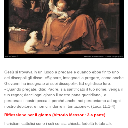
Gesù si trovava in un luogo a pregare e quando ebbe finito uno
dei discepoli gli disse: «Signore, insegnaci a pregare, come anche
Giovanni ha insegnato ai suoi discepoli». Ed egli disse loro:
«Quando pregate, dite: Padre, sia santificato il tuo nome, venga il
tuo regno; dacci ogni giorno il nostro pane quotidiano, e
perdonaci i nostri peccati, perché anche noi perdoniamo ad ogni
nostro debitore, e non ci indurre in tentazione». (Luca 11,1-4)
Riflessione per il giorno (Vittorio Messori: 3.a parte)
I cristiani cattolici sono i soli cui sia chiesta fedeltà totale alle