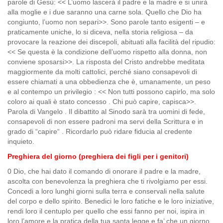
parole di Gesù: << L’uomo lascerà il padre e la madre e si unirà
alla moglie e i due saranno una carne sola. Quello che Dio ha
congiunto, l’uomo non separi>>. Sono parole tanto esigenti – e
praticamente uniche, lo si diceva, nella storia religiosa – da
provocare la reazione dei discepoli, abituati alla facilità del ripudio:
<< Se questa è la condizione dell’uomo rispetto alla donna, non
conviene sposarsi>>. La risposta del Cristo andrebbe meditata
maggiormente da molti cattolici, perché siano consapevoli di
essere chiamati a una obbedienza che è, umanamente, un peso
e al contempo un privilegio : << Non tutti possono capirlo, ma solo
coloro ai quali è stato concesso . Chi può capire, capisca>>.
Parola di Vangelo . Il dibattito al Sinodo sarà tra uomini di fede,
consapevoli di non essere padroni ma servi della Scrittura e in
grado di “capire“ . Ricordarlo può ridare fiducia al credente
inquieto.
Preghiera del giorno (preghiera dei figli per i genitori)
0 Dio, che hai dato il comando di onorare il padre e la madre,
ascolta con benevolenza la preghiera che ti rivolgiamo per essi.
Concedi a loro lunghi giorni sulla terra e conservali nella salute
del corpo e dello spirito. Benedici le loro fatiche e le loro iniziative,
rendi loro il centuplo per quello che essi fanno per noi, ispira in
loro l’amore e la pratica della tua santa legge e fa’ che un giorno,