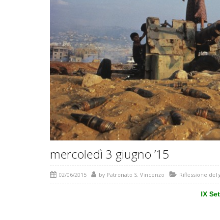
mercoledì 3 giugno ’15
02/06/2015
by
Patronato S. Vincenzo
Riflessione del
IX Se