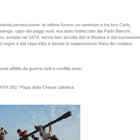
violenta persecuzione: le vittime furono un centinaio e tra loro Carlo,
anga, capo dei paggi reali, era stato battezzato dai Padri Bianchi,
pera, avviata nel 1879, venne ben accolta dal re Mutesa e dal successor
 regno e dal capo tribù e decise la soppressione fisica dei cristiani,
afflitte da guerre civili e conflitti etnici
III 261° Papa della Chiesa cattolica.