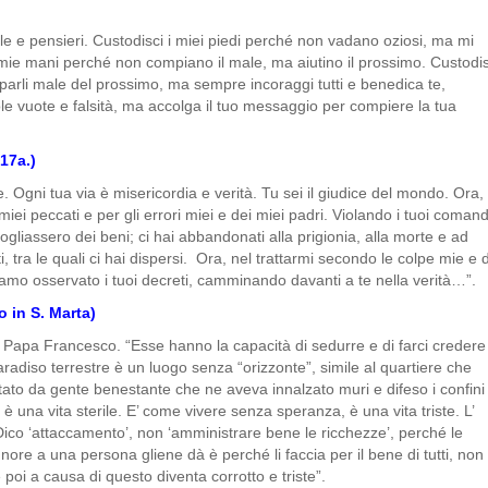
le e pensieri. Custodisci i miei piedi perché non vadano oziosi, ma mi
le mie mani perché non compiano il male, ma aiutino il prossimo. Custodis
arli male del prossimo, ma sempre incoraggi tutti e benedica te,
ole vuote e falsità, ma accolga il tuo messaggio per compiere la tua
17a.)
e. Ogni tua via è misericordia e verità. Tu sei il giudice del mondo. Ora,
iei peccati e per gli errori miei e dei miei padri. Violando i tuoi comand
gliassero dei beni; ci hai abbandonati alla prigionia, alla morte e ad
ti, tra le quali ci hai dispersi. Ora, nel trattarmi secondo le colpe mie e 
bbiamo osservato i tuoi decreti, camminando davanti a te nella verità…”.
 in S. Marta)
 Papa Francesco. “Esse hanno la capacità di sedurre e di farci credere
aradiso terrestre è un luogo senza “orizzonte”, simile al quartiere che
itato da gente benestante che ne aveva innalzato muri e difeso i confini
è una vita sterile. E’ come vivere senza speranza, è una vita triste. L’
. Dico ‘attaccamento’, non ‘amministrare bene le ricchezze’, perché le
gnore a una persona gliene dà è perché li faccia per il bene di tutti, non
poi a causa di questo diventa corrotto e triste”.