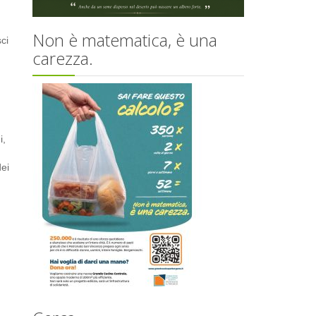
Non è matematica, è una
ci
carezza.
i,
dei