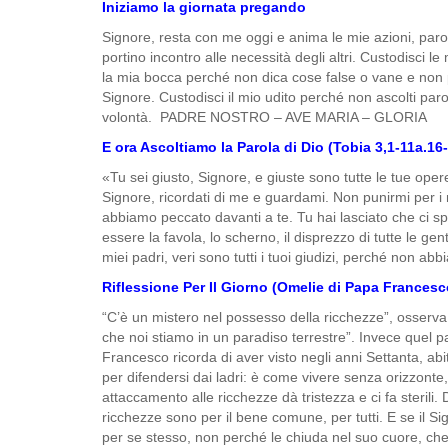
Iniziamo la giornata pregando
Signore, resta con me oggi e anima le mie azioni, paro
portino incontro alle necessità degli altri. Custodisci 
la mia bocca perché non dica cose false o vane e non p
Signore. Custodisci il mio udito perché non ascolti par
volontà. PADRE NOSTRO – AVE MARIA – GLORIA
E ora Ascoltiamo la Parola di Dio (Tobia 3,1-11a.16-
«Tu sei giusto, Signore, e giuste sono tutte le tue oper
Signore, ricordati di me e guardami. Non punirmi per i m
abbiamo peccato davanti a te. Tu hai lasciato che ci spo
essere la favola, lo scherno, il disprezzo di tutte le gen
miei padri, veri sono tutti i tuoi giudizi, perché non a
Riflessione Per Il Giorno (Omelie di Papa Francesco
“C’è un mistero nel possesso della ricchezze”, osserva
che noi stiamo in un paradiso terrestre”. Invece quel p
Francesco ricorda di aver visto negli anni Settanta, ab
per difendersi dai ladri: è come vivere senza orizzonte, 
attaccamento alle ricchezze dà tristezza e ci fa sterili
ricchezze sono per il bene comune, per tutti. E se il Si
per se stesso, non perché le chiuda nel suo cuore, che 