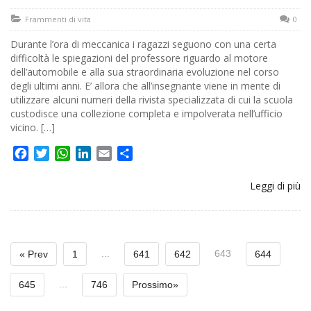
Frammenti di vita
0
Durante l’ora di meccanica i ragazzi seguono con una certa
difficoltà le spiegazioni del professore riguardo al motore
dell’automobile e alla sua straordinaria evoluzione nel corso
degli ultimi anni. E’ allora che all’insegnante viene in mente di
utilizzare alcuni numeri della rivista specializzata di cui la scuola
custodisce una collezione completa e impolverata nell’ufficio
vicino. […]
Facebook
Twitter
WhatsApp
LinkedIn
Email
Share
Leggi di più
...
643
« Prev
1
641
642
644
...
645
746
Prossimo»