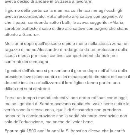
aveva deciso di andare in Svizzera a lavorare.
Il giorno della partenza la mamma con le lacrime agli occhi gli
aveva raccomandato: «Sta’ attento alle cattive compagnie». Al
che il papà, sorridendo sotto i baffi, le aveva suggerito: «Maria,
sarebbe piuttosto il caso di dire alle cattive compagnie che stiano
attente a Sandro».
Molti anni dopo quell’episodio e più o meno nella stessa zona, un
ragazzo di nome Alessandro è redarguito da un professore della
scuola media per i suoi continui comportamenti da bullo nei
confronti dei compagni.
I genitori dell’alunno si presentano il giorno dopo nell’ufficio della
preside e inveiscono contro di lei minacciando ritorsioni nel caso il
docente insista a «bullizzare» il loro figlio e fanno partire una
diffida nei suoi confronti.
Forse un tempo i metodi educativi non erano raffinati come oggi,
ma se i genitori di Sandro avevano capito che voler bene e dire la
verità sono la stessa cosa, quelli di Alessandro non prendono
neppure in considerazione che la verità sia parte essenziale non
solo dell’educazione, ma anche del voler bene.
Eppure già 1500 anni fa anni fa S. Agostino diceva che la carità