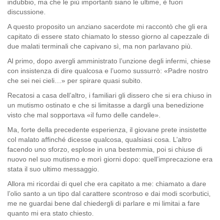
indubbio, ma che le più importanti siano le ultime, è fuori
discussione.
A questo proposito un anziano sacerdote mi raccontò che gli era
capitato di essere stato chiamato lo stesso giorno al capezzale di
due malati terminali che capivano sì, ma non parlavano più.
Al primo, dopo avergli amministrato l’unzione degli infermi, chiese
con insistenza di dire qualcosa e l’uomo sussurrò: «Padre nostro
che sei nei cieli…» per spirare quasi subito.
Recatosi a casa dell’altro, i familiari gli dissero che si era chiuso in
un mutismo ostinato e che si limitasse a dargli una benedizione
visto che mal sopportava «il fumo delle candele».
Ma, forte della precedente esperienza, il giovane prete insistette
col malato affinché dicesse qualcosa, qualsiasi cosa. L’altro
facendo uno sforzo, esplose in una bestemmia, poi si chiuse di
nuovo nel suo mutismo e morì giorni dopo: quell’imprecazione era
stata il suo ultimo messaggio.
Allora mi ricordai di quel che era capitato a me: chiamato a dare
l’olio santo a un tipo dal carattere scontroso e dai modi scorbutici,
me ne guardai bene dal chiedergli di parlare e mi limitai a fare
quanto mi era stato chiesto.