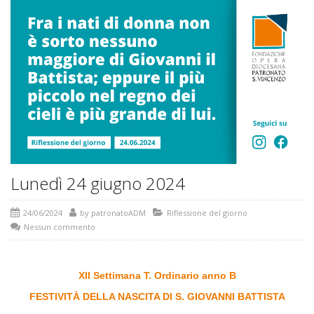
Lunedì 24 giugno 2024
24/06/2024
by
patronatoADM
Riflessione del giorno
Nessun commento
XII Settimana T. Ordinario anno B
FESTIVITÀ DELLA NASCITA DI S. GIOVANNI BATTISTA