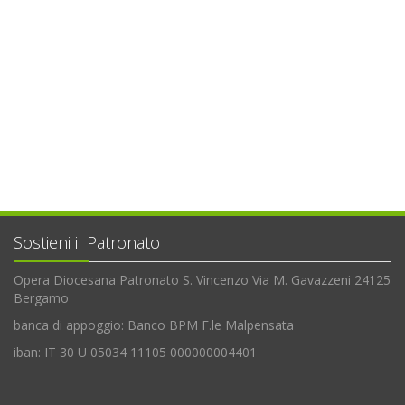
Sostieni il Patronato
Opera Diocesana Patronato S. Vincenzo Via M. Gavazzeni 24125
Bergamo
banca di appoggio: Banco BPM F.le Malpensata
iban: IT 30 U 05034 11105 000000004401