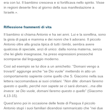
era con lui. Il bambino cresceva e si fortificava nello spirito. Visse
in regioni deserte fino al giorno della sua manifestazione a
Israele.».
Riflessione frammenti di vita
Il bambino si chiama Antonio e ha sei anni. Lui e la sorellina, sono
la gioia di papà e mamma e dei nonni che li adorano. Il piccolo
Antonio oltre alla grazia tipica di tutti i bimbi, sembra avere
qualcosa di speciale, anzi di unico: dalla nonna materna, senza
che lei glielo insegnasse, ha preso espressioni pressoché
scomparse dal linguaggio moderno.
Così ad esempio se lui dice a un amichetto: “Domani vengo a
trovarti” aggiunge anche “se Dio vuole” mettendo in atto un
comportamento sapiente come quello che S. Giacomo nella sua
lettera raccomandava ai suoi cristiani: “
Non dite: domani faremo
questo o quello, perché non sapete se ci sarà domani…ma dite
invece: se Dio vuole, domani faremo questo o quello
” (Giacomo
4,13-15).
Quest’anno poi in occasione delle feste di Pasqua il piccolo
Antonio stupì i suoi familiari dicendosi rammaricato che “nei due