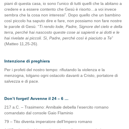
piani di questa casa, io sono l’unico di tutti quelli che la abitano a
credere e a essere contento che Gesù è risorto…a voi invece
sembra che la cosa non interessi”. Dopo quello che un bambino
così piccolo ha saputo dire e fare, non possiamo non fare nostre
le parole di Gesù: “
Ti rendo lode, Padre, Signore del cielo e della
terra, perché hai nascosto queste cose ai sapienti e ai dotti e le
hai rivelate ai piccoli. Sì, Padre, perché così è piaciuto a Te
”
(Matteo 11,25-26).
Intenzione di preghiera
Per i profeti del nostro tempo: rifiutando la violenza e la
menzogna, tolgano ogni ostacolo davanti a Cristo, portatore di
salvezza e di pace.
Don’t forget!
Avvenne il 24 – 6 …
217 a.C. – Trasimeno: Annibale debella l’esercito romano
comandato dal console Gaio Flaminio
79 – Tito diventa imperatore dell’Impero romano