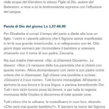
nelle acque del Giordano lo stesso Figlio di Dio, autore del
Battesimo, e rese a lui la testimonianza suprema con l’effusione
del sangue.
Parola di Dio del giorno Lc 1,57-66.80
Per Elisabetta si compì il tempo del parto e diede alla luce un
figlio. I vicini e i parenti udirono che il Signore aveva manifestato
in lei la sua grande misericordia, e si rallegravano con lei. Otto
giorni dopo vennero per circoncidere il bambino e volevano
chiamarlo con il nome di suo padre, Zaccarìa.
Ma sua madre intervenne: «No, si chiamerà Giovanni». Le
dissero: «Non c’è nessuno della tua parentela che si chiami con
questo nome». Allora domandavano con cenni a suo padre come
voleva che si chiamasse. Egli chiese una tavoletta e scrisse:
«Giovanni è il suo nome». Tutti furono meravigliati. All’istante si
aprirono la sua bocca e la sua lingua, e parlava benedicendo Dio.
Tutti i loro vicini furono presi da timore, e per tutta la regione
montuosa della Giudea si discorreva di tutte queste cose.
Tutti coloro che le udivano, le custodivano in cuor loro, dicendo:
«Che sarà mai questo bambino?». E davvero la mano del Signore