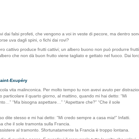
i dai falsi profeti, che vengono a voi in veste di pecore, ma dentro son
forse uva dagli spini, o fichi dai rovi?
o cattivo produce frutti cattivi; un albero buono non può produrre frutti
 albero che non dà buon frutto viene tagliato e gettato nel fuoco. Dai lor
Saint-Exupéry
ccola vita malinconica. Per molto tempo tu non avevi avuto per distrazi
particolare il quarto giorno, al mattino, quando mi hai detto: “Mi
onto…” “Ma bisogna aspettare…” “Aspettare che?” “Che il sole
so dite stesso e mi hai detto: “Mi credo sempre a casa mia!” Infatti.
a che il sole tramonta sulla Francia.
ssistere al tramonto. Sfortunatamente la Francia è troppo lontana.