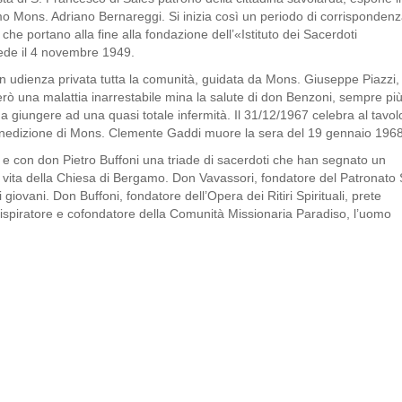
o Mons. Adriano Bernareggi. Si inizia così un periodo di corrisponden
i che portano alla fine alla fondazione dell’«Istituto dei Sacerdoti
sede il 4 novembre 1949.
in udienza privata tutta la comunità, guidata da Mons. Giuseppe Piazzi,
erò una malattia inarrestabile mina la salute di don Benzoni, sempre pi
o a giungere ad una quasi totale infermità. Il 31/12/1967 celebra al tavol
 benedizione di Mons. Clemente Gaddi muore la sera del 19 gennaio 1968
 con don Pietro Buffoni una triade di sacerdoti che han segnato un
 vita della Chiesa di Bergamo. Don Vavassori, fondatore del Patronato 
 giovani. Don Buffoni, fondatore dell’Opera dei Ritiri Spirituali, prete
i, ispiratore e cofondatore della Comunità Missionaria Paradiso, l’uomo