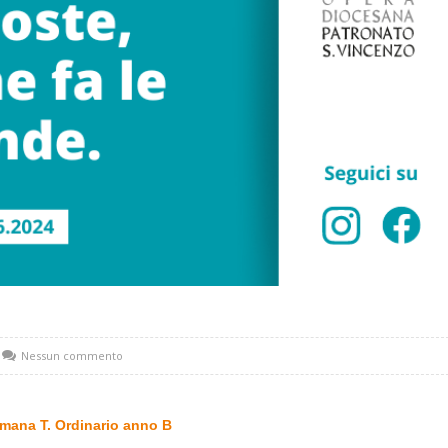
Nessun commento
timana T. Ordinario anno B