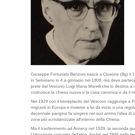
Giuseppe Fortunato Benzoni nasce a Clusone (Bg) il 17-
in Seminario in 4.a ginnasio nel 1908, ma deve partec
prete dal Vescovo Luigi Maria Marelli che lo destina a r
costruisce la chiesa nuova e la casa canonica e dà il m
Nel 1929 con il beneplacito del Vescovo raggiunge a Par
migranti in Europa e insieme a lui dà inizio a una regola
decennale parigina fa sorgere nel suo animo l’idea di u
zone più scristianizzate all’interno della Chiesa.
Ma il trasferimento ad Annecy nel 1939, la seconda gu
l’attuazione concreta dell’idea, finché nel 1946 nella f