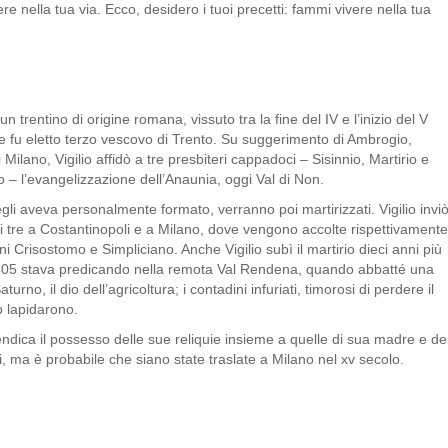
re nella tua via. Ecco, desidero i tuoi precetti: fammi vivere nella tua
 un trentino di origine romana, vissuto tra la fine del IV e l’inizio del V
e fu eletto terzo vescovo di Trento. Su suggerimento di Ambrogio,
Milano, Vigilio affidò a tre presbiteri cappadoci – Sisinnio, Martirio e
 – l’evangelizzazione dell’Anaunia, oggi Val di Non.
 egli aveva personalmente formato, verranno poi martirizzati. Vigilio inviò
ei tre a Costantinopoli e a Milano, dove vengono accolte rispettivamente
i Crisostomo e Simpliciano. Anche Vigilio subì il martirio dieci anni più
 405 stava predicando nella remota Val Rendena, quando abbatté una
aturno, il dio dell’agricoltura; i contadini infuriati, timorosi di perdere il
o lapidarono.
endica il possesso delle sue reliquie insieme a quelle di sua madre e de
lli, ma è probabile che siano state traslate a Milano nel xv secolo.