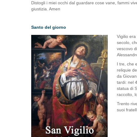
Distogli i miei occhi dal guardare cose vane, fammi vive
giustizia. Amen
Santo del giorno
Vigilio era
secolo, ch
vescovo di 
Alessandro
I tre, che
reliquie d
da Giovann
tardi: nel
statua di S
raccolto, l
Trento riv
suoi frate