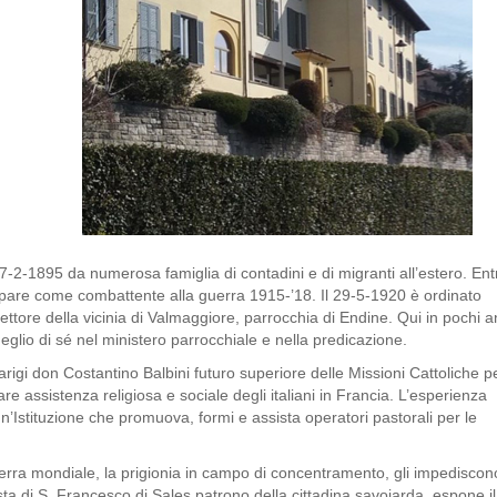
2-1895 da numerosa famiglia di contadini e di migranti all’estero. Ent
ipare come combattente alla guerra 1915-’18. Il 29-5-1920 è ordinato
ettore della vicinia di Valmaggiore, parrocchia di Endine. Qui in pochi a
eglio di sé nel ministero parrocchiale e nella predicazione.
igi don Costantino Balbini futuro superiore delle Missioni Cattoliche p
re assistenza religiosa e sociale degli italiani in Francia. L’esperienza
n’Istituzione che promuova, formi e assista operatori pastorali per le
erra mondiale, la prigionia in campo di concentramento, gli impediscon
esta di S. Francesco di Sales patrono della cittadina savoiarda, espone il