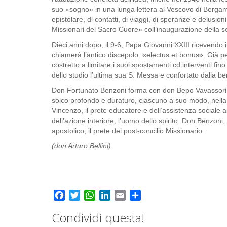
suo «sogno» in una lunga lettera al Vescovo di Bergam
epistolare, di contatti, di viaggi, di speranze e delusion
Missionari del Sacro Cuore» coll’inaugurazione della 
Dieci anni dopo, il 9-6, Papa Giovanni XXIII ricevendo 
chiamerà l’antico discepolo: «electus et bonus». Già p
costretto a limitare i suoi spostamenti cd interventi fin
dello studio l’ultima sua S. Messa e confortato dalla
Don Fortunato Benzoni forma con don Bepo Vavassori e
solco profondo e duraturo, ciascuno a suo modo, nella
Vincenzo, il prete educatore e dell’assistenza sociale ai
dell’azione interiore, l’uomo dello spirito. Don Benzon
apostolico, il prete del post-concilio Missionario.
(don Arturo Bellini)
Facebook
Twitter
WhatsApp
LinkedIn
Email
Share
Condividi questa!