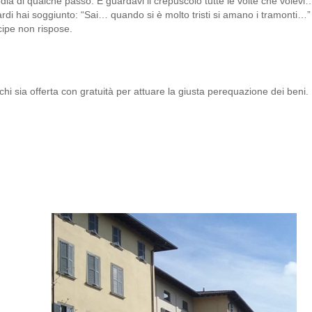
edia di qualche passo. E guardavi il crepuscolo tutte le volte che volevi
tardi hai soggiunto: “Sai… quando si è molto tristi si amano i tramonti…” 
ncipe non rispose.
chi sia offerta con gratuità per attuare la giusta perequazione dei beni.