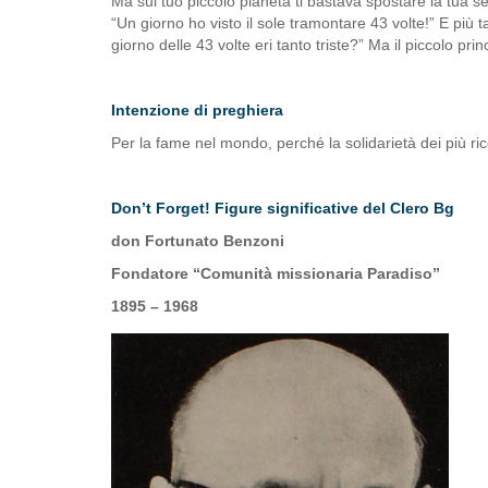
Ma sul tuo piccolo pianeta ti bastava spostare la tua s
“Un giorno ho visto il sole tramontare 43 volte!” E più 
giorno delle 43 volte eri tanto triste?” Ma il piccolo pri
Intenzione di preghiera
Per la fame nel mondo, perché la solidarietà dei più ric
Don’t Forget!
Figure significative
del Clero Bg
don Fortunato Benzoni
Fondatore “Comunità missionaria Paradiso”
1895 – 1968