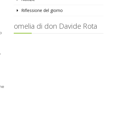
Riflessione del giorno
omelia di don Davide Rota
o
o
one