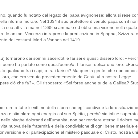
, quando fu notato dal legato del papa avignonese: allora si rese co
 della riforma morale. Nel 1394 il suo protettore divenuto papa con il no
ò la sua attività ma nel 1398 si ammalò ed ebbe una visione nella quale 
tare le anime. Vincenzo intraprese la predicazione in Spagna, Svizzera 
amento dei costumi. Morì a Vannes nel 1419
) tornarono dai sommi sacerdoti e farisei e questi dissero loro: «Perc
n uomo ha parlato come quest’uomo!». I farisei replicarono loro: «Fors
duto qualcuno fra i capi, o fra i farisei? Ma questa gente, che non conos
di loro, che era venuto precedentemente da Gesù: «La nostra Legge
pere ciò che fa?». Gli risposero: «Sei forse anche tu della Galilea? Stu
er dire a tutte le vittime della storia che egli condivide la loro situazione
anza e stimolare ogni energia col suo Spirito, perché sia infine superato
e nelle piaghe doloranti dell’umanità, non per rendere eterno il dolore m
 vita nuova della fraternità e della condivisione di ogni bene materiale e
onversione e di partecipazione al mistero pasquale di Cristo, nostra un