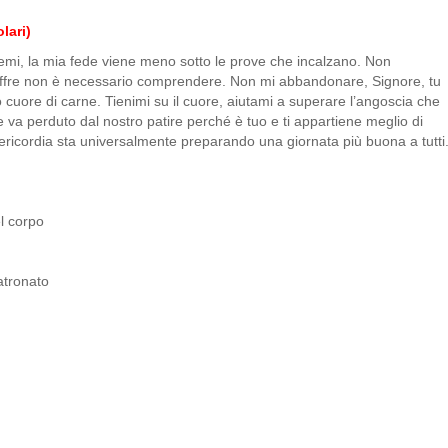
lari)
remi, la mia fede viene meno sotto le prove che incalzano. Non
offre non è necessario comprendere. Non mi abbandonare, Signore, tu
 cuore di carne. Tienimi su il cuore, aiutami a superare l’angoscia che
 va perduto dal nostro patire perché è tuo e ti appartiene meglio di
sericordia sta universalmente preparando una giornata più buona a tutti
nel corpo
atronato