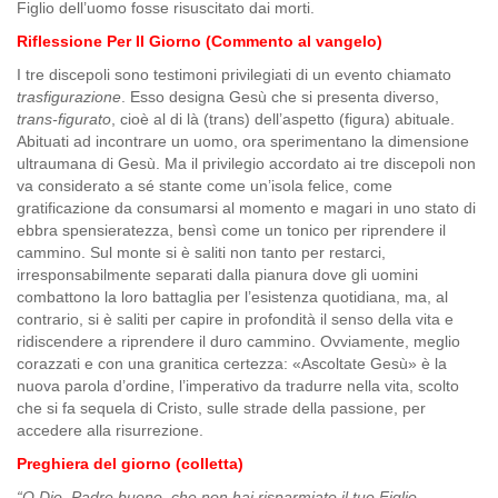
Figlio dell’uomo fosse risuscitato dai morti.
Riflessione Per Il Giorno (Commento al vangelo)
I tre discepoli sono testimoni privilegiati di un evento chiamato
trasfigurazione
. Esso designa Gesù che si presenta diverso,
trans-figurato
, cioè al di là (trans) dell’aspetto (figura) abituale.
Abituati ad incontrare un uomo, ora sperimentano la dimensione
ultraumana di Gesù. Ma il privilegio accordato ai tre discepoli non
va considerato a sé stante come un’isola felice, come
gratificazione da consumarsi al momento e magari in uno stato di
ebbra spensieratezza, bensì come un tonico per riprendere il
cammino. Sul monte si è saliti non tanto per restarci,
irresponsabilmente separati dalla pianura dove gli uomini
combattono la loro battaglia per l’esistenza quotidiana, ma, al
contrario, si è saliti per capire in profondità il senso della vita e
ridiscendere a riprendere il duro cammino. Ovviamente, meglio
corazzati e con una granitica certezza: «Ascoltate Gesù» è la
nuova parola d’ordine, l’imperativo da tradurre nella vita, scolto
che si fa sequela di Cristo, sulle strade della passione, per
accedere alla risurrezione.
Preghiera del giorno (colletta)
“
O Dio, Padre buono, che non hai risparmiato il tuo Figlio