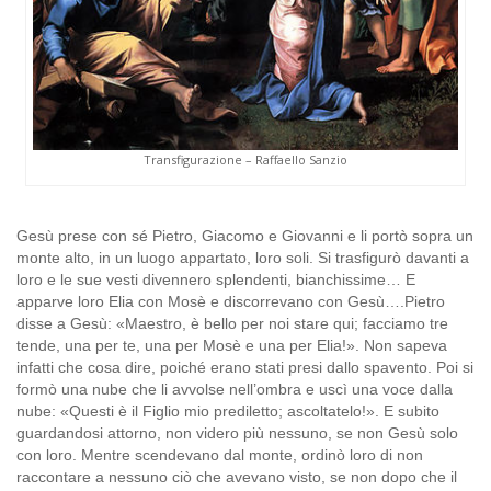
Transfigurazione – Raffaello Sanzio
Gesù prese con sé Pietro, Giacomo e Giovanni e li portò sopra un
monte alto, in un luogo appartato, loro soli. Si trasfigurò davanti a
loro e le sue vesti divennero splendenti, bianchissime… E
apparve loro Elia con Mosè e discorrevano con Gesù….Pietro
disse a Gesù: «Maestro, è bello per noi stare qui; facciamo tre
tende, una per te, una per Mosè e una per Elia!». Non sapeva
infatti che cosa dire, poiché erano stati presi dallo spavento. Poi si
formò una nube che li avvolse nell’ombra e uscì una voce dalla
nube: «Questi è il Figlio mio prediletto; ascoltatelo!». E subito
guardandosi attorno, non videro più nessuno, se non Gesù solo
con loro. Mentre scendevano dal monte, ordinò loro di non
raccontare a nessuno ciò che avevano visto, se non dopo che il