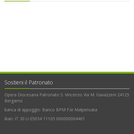
Sostieni il Patronato
Opera Diocesana Patronato S. Vincenzo Via M. Gavazzeni 24125
Bergamo
banca di appoggio: Banco BPM F.le Malpensata
iban: IT 30 U 05034 11105 000000004401