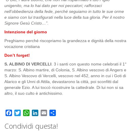
unigenito, ma lo hai dato per noi peccatori; rafforzaci
nell’obbedienza della fede, perché seguiamo in tutto le sue orme
e siamo con lui trasfigurati nella luce della tua gloria. Per il nostro
Signore Gesù Cristo…
”.
Intenzione del giorno
Preghiamo perché riscopriamo la grandezza e dignità della nostra
vocazione cristiana
Don’t forget!
S. ALBINO DI VERCELLI
. 3 i santi con questo nome celebrati il 1°
marzo: S. Albino martire, di Colonia, S. Albino vescovo di Angers e
S. Albino Vescovo di Vercelli, vescovo nel 452, anno in cui i Goti di
Alarico e gli Unni di Attila, devastarono la città, poi sconfitti dal
generale Ezio. A lui toccò ricostruire la cattedrale. Di lui non si sa
altro, il suo culto è antichissimo.
Facebook
Twitter
WhatsApp
LinkedIn
Email
Share
Condividi questa!