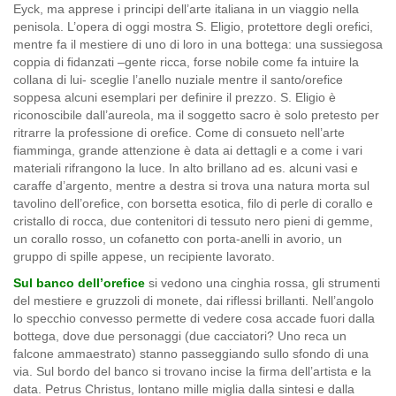
Eyck, ma apprese i principi dell’arte italiana in un viaggio nella
penisola. L’opera di oggi mostra S. Eligio, protettore degli orefici,
mentre fa il mestiere di uno di loro in una bottega: una sussiegosa
coppia di fidanzati –gente ricca, forse nobile come fa intuire la
collana di lui- sceglie l’anello nuziale mentre il santo/orefice
soppesa alcuni esemplari per definire il prezzo. S. Eligio è
riconoscibile dall’aureola, ma il soggetto sacro è solo pretesto per
ritrarre la professione di orefice. Come di consueto nell’arte
fiamminga, grande attenzione è data ai dettagli e a come i vari
materiali rifrangono la luce. In alto brillano ad es. alcuni vasi e
caraffe d’argento, mentre a destra si trova una natura morta sul
tavolino dell’orefice, con borsetta esotica, filo di perle di corallo e
cristallo di rocca, due contenitori di tessuto nero pieni di gemme,
un corallo rosso, un cofanetto con porta-anelli in avorio, un
gruppo di spille appese, un recipiente lavorato.
Sul banco dell’orefice
si vedono una cinghia rossa, gli strumenti
del mestiere e gruzzoli di monete, dai riflessi brillanti. Nell’angolo
lo specchio convesso permette di vedere cosa accade fuori dalla
bottega, dove due personaggi (due cacciatori? Uno reca un
falcone ammaestrato) stanno passeggiando sullo sfondo di una
via. Sul bordo del banco si trovano incise la firma dell’artista e la
data. Petrus Christus, lontano mille miglia dalla sintesi e dalla