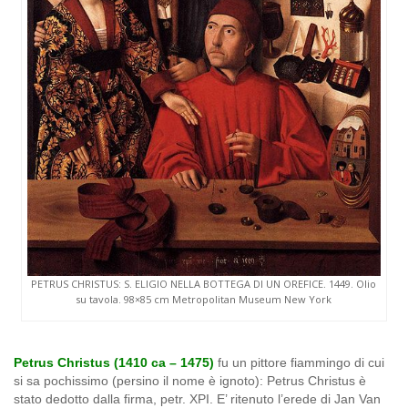
PETRUS CHRISTUS: S. ELIGIO NELLA BOTTEGA DI UN OREFICE. 1449. Olio
su tavola. 98×85 cm Metropolitan Museum New York
Petrus Christus (1410 ca – 1475)
fu un pittore fiammingo di cui
si sa pochissimo (persino il nome è ignoto): Petrus Christus è
stato dedotto dalla firma, petr. XPI. E’ ritenuto l’erede di Jan Van