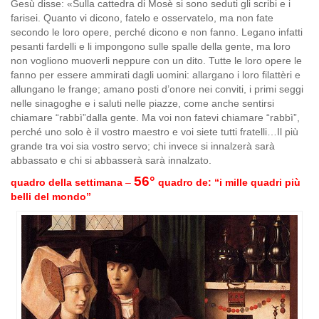
Gesù disse: «Sulla cattedra di Mosè si sono seduti gli scribi e i
farisei. Quanto vi dicono, fatelo e osservatelo, ma non fate
secondo le loro opere, perché dicono e non fanno. Legano infatti
pesanti fardelli e li impongono sulle spalle della gente, ma loro
non vogliono muoverli neppure con un dito. Tutte le loro opere le
fanno per essere ammirati dagli uomini: allargano i loro filattèri e
allungano le frange; amano posti d’onore nei conviti, i primi seggi
nelle sinagoghe e i saluti nelle piazze, come anche sentirsi
chiamare “rabbì”dalla gente. Ma voi non fatevi chiamare “rabbì”,
perché uno solo è il vostro maestro e voi siete tutti fratelli…Il più
grande tra voi sia vostro servo; chi invece si innalzerà sarà
abbassato e chi si abbasserà sarà innalzato.
56°
quadro della settimana
–
quadro de: “i mille quadri più
belli del mondo”